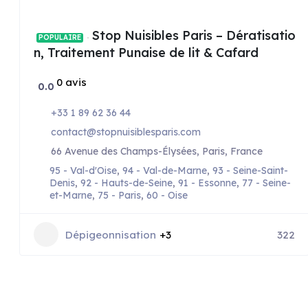
Stop Nuisibles Paris – Dératisatio
POPULAIRE
n, Traitement Punaise de lit & Cafard
0 avis
0.0
+33 1 89 62 36 44
contact@stopnuisiblesparis.com
66 Avenue des Champs-Élysées, Paris, France
95 - Val-d'Oise
,
94 - Val-de-Marne
,
93 - Seine-Saint-
Denis
,
92 - Hauts-de-Seine
,
91 - Essonne
,
77 - Seine-
et-Marne
,
75 - Paris
,
60 - Oise
Dépigeonnisation
+3
322