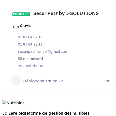
SecuriPest by I-SOLUTIONS
POPULAIRE
0 avis
0.0
01 83 84 92 19
01 83 84 92 19
securipestfrance@gmail.com
53 rue ronsard
95 - Val-d'Oise
Dépigeonnisation
+3
185
La 1ere plateforme de gestion des nuisibles