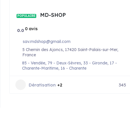
MD-SHOP
POPULAIRE
0 avis
0.0
sav.mdshop@gmail.com
5 Chemin des Ajoncs, 17420 Saint-Palais-sur-Mer,
France
85 - Vendée
,
79 - Deux-Sèvres
,
33 - Gironde
,
17 -
Charente-Maritime
,
16 - Charente
Dératisation
+2
345