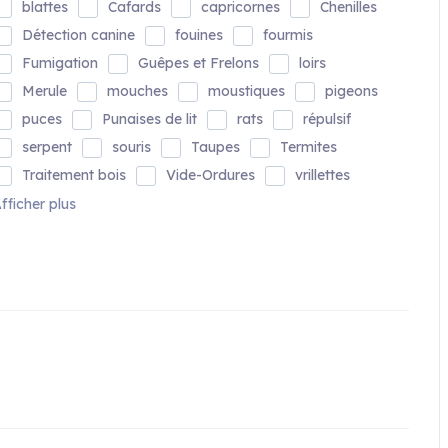
blattes
Cafards
capricornes
Chenilles
Détection canine
fouines
fourmis
Fumigation
Guêpes et Frelons
loirs
Merule
mouches
moustiques
pigeons
puces
Punaises de lit
rats
répulsif
serpent
souris
Taupes
Termites
Traitement bois
Vide-Ordures
vrillettes
fficher plus