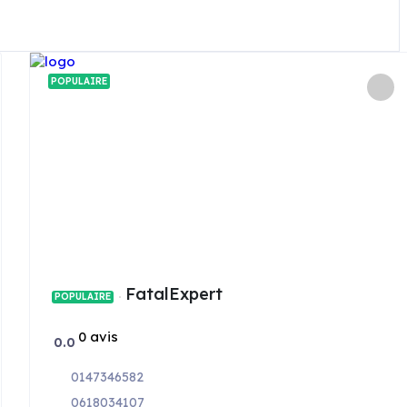
POPULAIRE
FatalExpert
POPULAIRE
0 avis
0.0
0147346582
0618034107