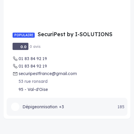
SecuriPest by I-SOLUTIONS
POPULAIRE
0 avis
0.0
01 83 84 92 19
01 83 84 92 19
securipestfrance@gmail.com
53 rue ronsard
95 - Val-d'Oise
Dépigeonnisation
+3
185