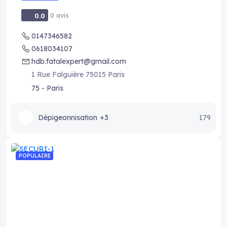
0 avis
0.0
0147346582
0618034107
hdb.fatalexpert@gmail.com
1 Rue Falguière 75015 Paris
75 - Paris
Dépigeonnisation
+3
179
POPULAIRE