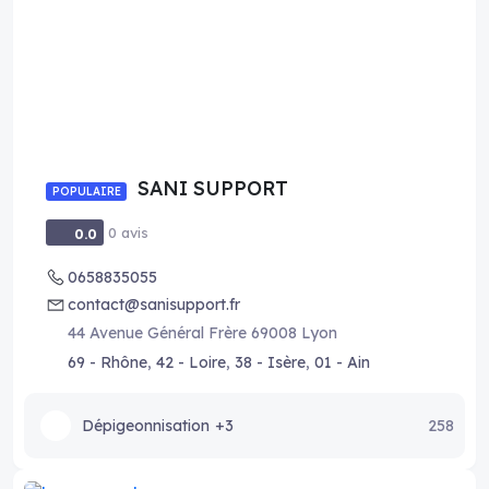
SANI SUPPORT
POPULAIRE
0 avis
0.0
0658835055
contact@sanisupport.fr
44 Avenue Général Frère 69008 Lyon
69 - Rhône
,
42 - Loire
,
38 - Isère
,
01 - Ain
Dépigeonnisation
+3
258