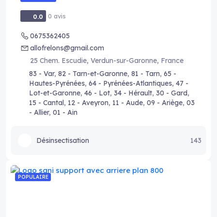
0 avis
0.0
0675362405
allofrelons@gmail.com
25 Chem. Escudie, Verdun-sur-Garonne, France
83 - Var
,
82 - Tarn-et-Garonne
,
81 - Tarn
,
65 -
Hautes-Pyrénées
,
64 - Pyrénées-Atlantiques
,
47 -
Lot-et-Garonne
,
46 - Lot
,
34 - Hérault
,
30 - Gard
,
15 - Cantal
,
12 - Aveyron
,
11 - Aude
,
09 - Ariège
,
03
- Allier
,
01 - Ain
Désinsectisation
143
POPULAIRE