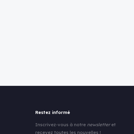
Restez informé
Inscrivez-vous à notre
newsletter
et
recevez toutes les nouvelles !