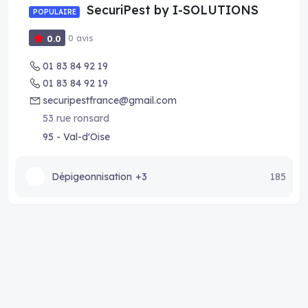
SecuriPest by I-SOLUTIONS
POPULAIRE
0 avis
0.0
01 83 84 92 19
01 83 84 92 19
securipestfrance@gmail.com
53 rue ronsard
95 - Val-d'Oise
Dépigeonnisation
+3
185