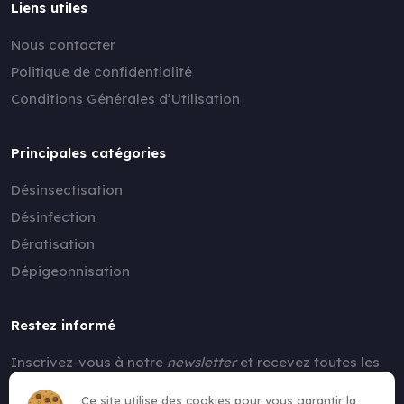
Liens utiles
Nous contacter
Politique de confidentialité
Conditions Générales d’Utilisation
Principales catégories
Désinsectisation
Désinfection
Dératisation
Dépigeonnisation
Restez informé
Inscrivez-vous à notre
newsletter
et recevez toutes les
nouvelles !
Ce site utilise des cookies pour vous garantir la