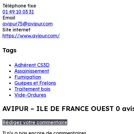
Téléphone fixe
01 49 10 03 31
Email
avipur75@avipur.com
Site internet
https://www.avipur.com/
Tags
Adhérent CS3D
Assainissement
Fumigation
Guêpes et Frelons
Traitement bois
Vide-Ordures
AVIPUR – ILE DE FRANCE OUEST
0 avi
Rédigez votre commentaire
Il n'y a pas encore de commentaires.