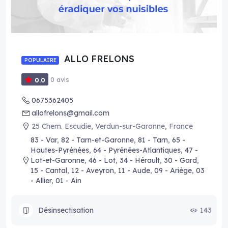
ALLO FRELONS
POPULAIRE
0 avis
0.0
0675362405
allofrelons@gmail.com
25 Chem. Escudie, Verdun-sur-Garonne, France
83 - Var
,
82 - Tarn-et-Garonne
,
81 - Tarn
,
65 -
Hautes-Pyrénées
,
64 - Pyrénées-Atlantiques
,
47 -
Lot-et-Garonne
,
46 - Lot
,
34 - Hérault
,
30 - Gard
,
15 - Cantal
,
12 - Aveyron
,
11 - Aude
,
09 - Ariège
,
03
- Allier
,
01 - Ain
Désinsectisation
143