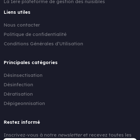
La 1ere plateforme de gestion des nuisibles
Liens utiles
Nous contacter
Politique de confidentialité
Conditions Générales d’Utilisation
Principales catégories
Désinsectisation
Désinfection
Dératisation
Dépigeonnisation
Restez informé
Inscrivez-vous à notre
newsletter
et recevez toutes les