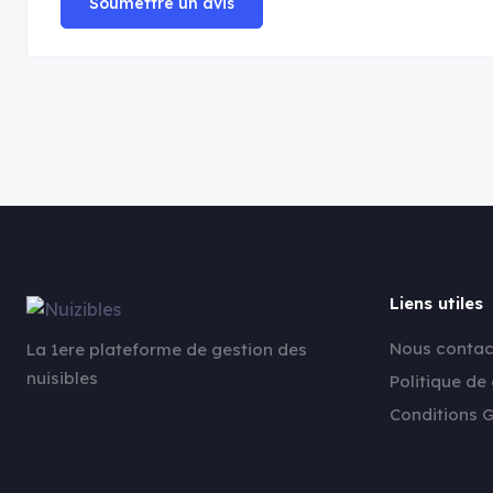
Soumettre un avis
Liens utiles
Nous contac
La 1ere plateforme de gestion des
nuisibles
Politique de 
Conditions G