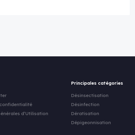
Principales catégories
ter
Désinsectisation
confidentialité
Désinfection
énérales d’Utilisation
Dératisation
Dépigeonnisation