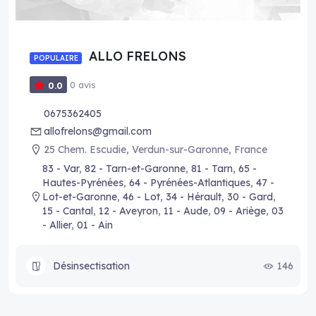
ALLO FRELONS
POPULAIRE
0 avis
0.0
0675362405
allofrelons@gmail.com
25 Chem. Escudie, Verdun-sur-Garonne, France
83 - Var
,
82 - Tarn-et-Garonne
,
81 - Tarn
,
65 -
Hautes-Pyrénées
,
64 - Pyrénées-Atlantiques
,
47 -
Lot-et-Garonne
,
46 - Lot
,
34 - Hérault
,
30 - Gard
,
15 - Cantal
,
12 - Aveyron
,
11 - Aude
,
09 - Ariège
,
03
- Allier
,
01 - Ain
Désinsectisation
146