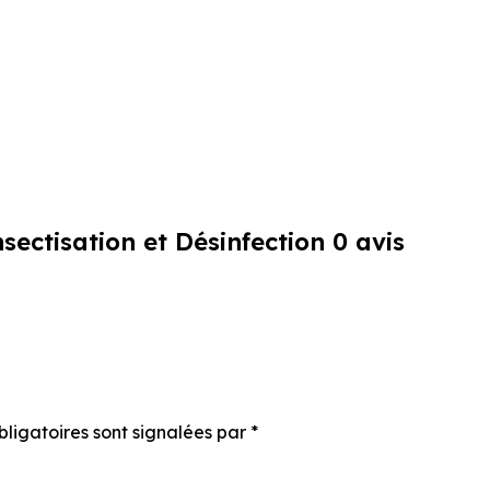
nsectisation et Désinfection
0 avis
bligatoires sont signalées par
*