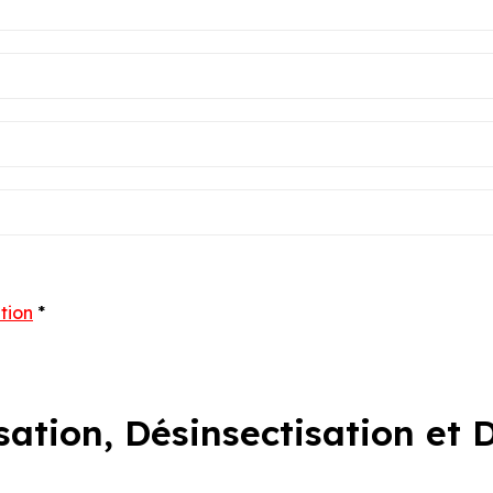
ation
*
isation, Désinsectisation et 