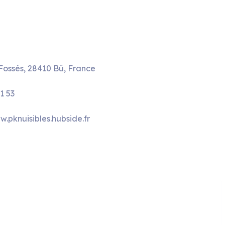
Fossés, 28410 Bû, France
31 53
w.pknuisibles.hubside.fr