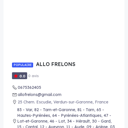
ALLO FRELONS
POPULAIRE
0 avis
0.0
0675362405
allofrelons@gmail.com
25 Chem. Escudie, Verdun-sur-Garonne, France
83 - Var
,
82 - Tarn-et-Garonne
,
81 - Tarn
,
65 -
Hautes-Pyrénées
,
64 - Pyrénées-Atlantiques
,
47 -
Lot-et-Garonne
,
46 - Lot
,
34 - Hérault
,
30 - Gard
,
15 - Cantal
,
12 - Aveyron
,
11 - Aude
,
09 - Ariège
,
03