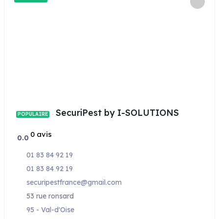
SecuriPest by I-SOLUTIONS
POPULAIRE
0 avis
0.0
01 83 84 92 19
01 83 84 92 19
securipestfrance@gmail.com
53 rue ronsard
95 - Val-d'Oise