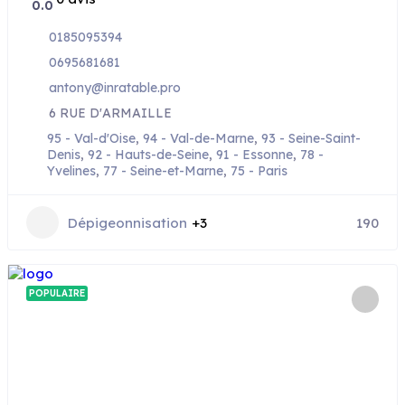
0.0
0185095394
0695681681
antony@inratable.pro
6 RUE D'ARMAILLE
95 - Val-d'Oise
,
94 - Val-de-Marne
,
93 - Seine-Saint-
Denis
,
92 - Hauts-de-Seine
,
91 - Essonne
,
78 -
Yvelines
,
77 - Seine-et-Marne
,
75 - Paris
Dépigeonnisation
+3
190
POPULAIRE