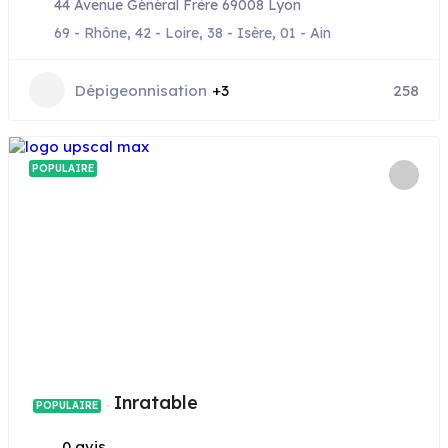
44 Avenue Général Frère 69008 Lyon
69 - Rhône
,
42 - Loire
,
38 - Isère
,
01 - Ain
Dépigeonnisation
+3
258
POPULAIRE
Inratable
POPULAIRE
0 avis