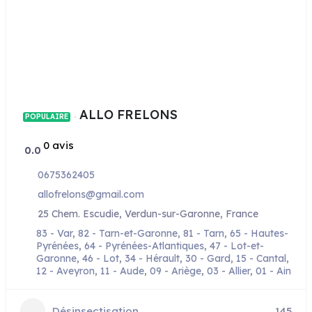
ALLO FRELONS
POPULAIRE
0 avis
0.0
0675362405
allofrelons@gmail.com
25 Chem. Escudie, Verdun-sur-Garonne, France
83 - Var
,
82 - Tarn-et-Garonne
,
81 - Tarn
,
65 - Hautes-
Pyrénées
,
64 - Pyrénées-Atlantiques
,
47 - Lot-et-
Garonne
,
46 - Lot
,
34 - Hérault
,
30 - Gard
,
15 - Cantal
,
12 - Aveyron
,
11 - Aude
,
09 - Ariège
,
03 - Allier
,
01 - Ain
Désinsectisation
145