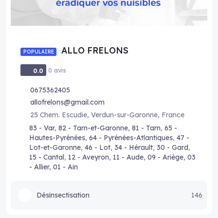
ALLO FRELONS
POPULAIRE
0 avis
0.0
0675362405
allofrelons@gmail.com
25 Chem. Escudie, Verdun-sur-Garonne, France
83 - Var
,
82 - Tarn-et-Garonne
,
81 - Tarn
,
65 -
Hautes-Pyrénées
,
64 - Pyrénées-Atlantiques
,
47 -
Lot-et-Garonne
,
46 - Lot
,
34 - Hérault
,
30 - Gard
,
15 - Cantal
,
12 - Aveyron
,
11 - Aude
,
09 - Ariège
,
03
- Allier
,
01 - Ain
Désinsectisation
146