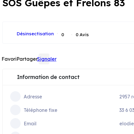
SOS Guêpes et Frelons 83
POPULAIRE
Désinsectisation
0
0 Avis
Favori
Partager
Signaler
Information de contact
Adresse
2957 r
Téléphone fixe
33 6 0
Email
elodie