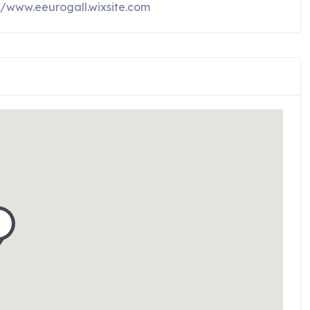
//www.eeurogall.wixsite.com