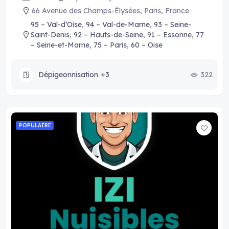
66 Avenue des Champs-Élysées, Paris, France
95 – Val-d’Oise
,
94 – Val-de-Marne
,
93 – Seine-
Saint-Denis
,
92 – Hauts-de-Seine
,
91 – Essonne
,
77
– Seine-et-Marne
,
75 – Paris
,
60 – Oise
Dépigeonnisation
+3
322
POPULAIRE