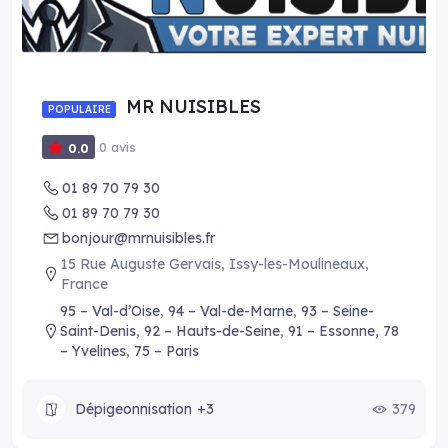
MR NUISIBLES
POPULAIRE
0 avis
0.0
01 89 70 79 30
01 89 70 79 30
bonjour@mrnuisibles.fr
15 Rue Auguste Gervais, Issy-les-Moulineaux,
France
95 – Val-d’Oise
,
94 – Val-de-Marne
,
93 – Seine-
Saint-Denis
,
92 – Hauts-de-Seine
,
91 – Essonne
,
78
– Yvelines
,
75 – Paris
Dépigeonnisation
+3
379