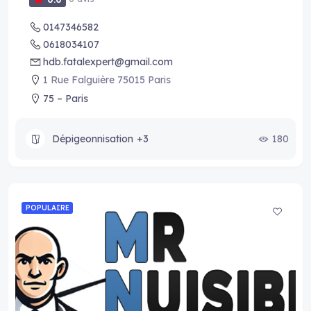
0147346582
0618034107
hdb.fatalexpert@gmail.com
1 Rue Falguière 75015 Paris
75 – Paris
Dépigeonnisation
+3
180
POPULAIRE