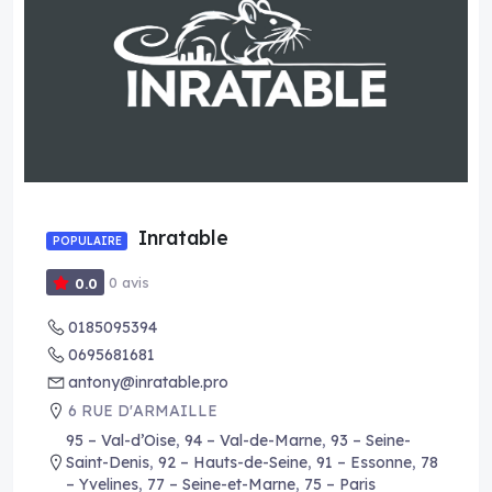
Inratable
POPULAIRE
0 avis
0.0
0185095394
0695681681
antony@inratable.pro
6 RUE D'ARMAILLE
95 – Val-d’Oise
,
94 – Val-de-Marne
,
93 – Seine-
Saint-Denis
,
92 – Hauts-de-Seine
,
91 – Essonne
,
78
– Yvelines
,
77 – Seine-et-Marne
,
75 – Paris