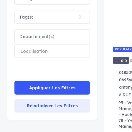
Tag(s)
Département(s)
POPULAIR
0
0.0
01850
06956
antony
Appliquer Les Filtres
6 RUE
95 - Va
Réinitialiser Les Filtres
Marne
- Haut
78 - Yv
Marne