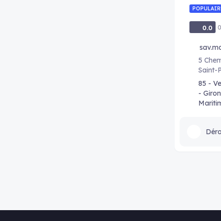
POPULAIR
0
0.0
sav.m
5 Chem
Saint-
85 - V
- Giro
Mariti
Déra