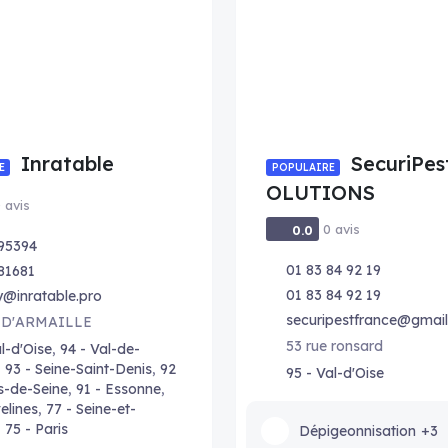
Inratable
SecuriPes
E
POPULAIRE
OLUTIONS
 avis
0 avis
0.0
95394
01 83 84 92 19
81681
01 83 84 92 19
@inratable.pro
securipestfrance@gmai
 D'ARMAILLE
53 rue ronsard
l-d'Oise
,
94 - Val-de-
,
93 - Seine-Saint-Denis
,
92
95 - Val-d'Oise
s-de-Seine
,
91 - Essonne
,
elines
,
77 - Seine-et-
,
75 - Paris
Dépigeonnisation
+3