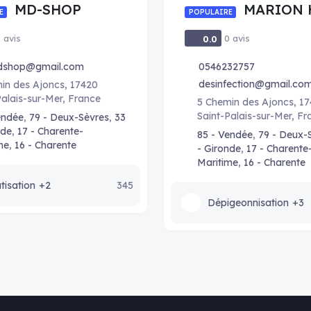
MD-SHOP
MARION 
E
POPULAIRE
 avis
0 avis
0.0
dshop@gmail.com
0546232757
desinfection@gmail.co
in des Ajoncs, 17420
Palais-sur-Mer, France
5 Chemin des Ajoncs, 1
Saint-Palais-sur-Mer, Fr
endée
,
79 - Deux-Sèvres
,
33
nde
,
17 - Charente-
85 - Vendée
,
79 - Deux-
me
,
16 - Charente
- Gironde
,
17 - Charente
Maritime
,
16 - Charente
tisation
+2
345
Dépigeonnisation
+3