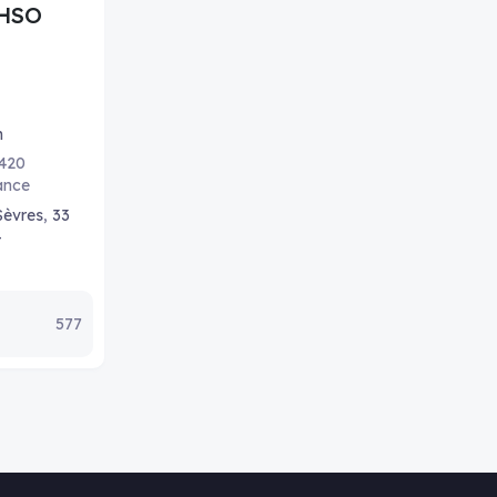
HSO
m
7420
ance
Sèvres
,
33
-
577