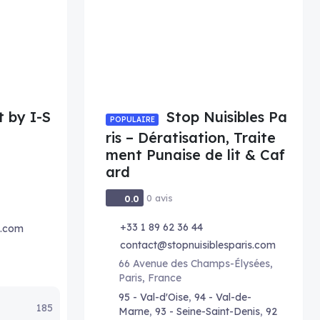
t by I-S
Stop Nuisibles Pa
POPULAIRE
ris – Dératisation, Traite
ment Punaise de lit & Caf
ard
0 avis
0.0
+33 1 89 62 36 44
l.com
contact@stopnuisiblesparis.com
66 Avenue des Champs-Élysées,
Paris, France
95 - Val-d'Oise
,
94 - Val-de-
185
Marne
,
93 - Seine-Saint-Denis
,
92